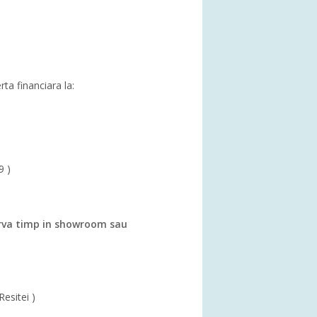
rta financiara la:
9 )
va timp in showroom sau
Resitei )