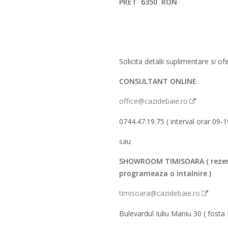
PRET 6350 RON
Solicita detalii suplimentare si ofe
CONSULTANT ONLINE
office@cazidebaie.ro
0744.47.19.75 ( interval orar 09-1
sau
SHOWROOM TIMISOARA ( rezer
programeaza o intalnire )
timisoara@cazidebaie.ro
Bulevardul Iuliu Maniu 30 ( fosta 