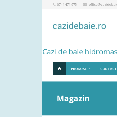
0744 471 975
office@cazidebai
Cazi de baie hidromas
PRODUSE
CONTACT
Magazin