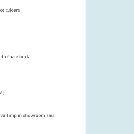
rice culoare
rta financiara la:
9 )
va timp in showroom sau