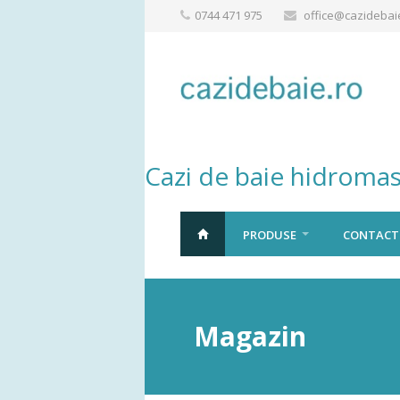
0744 471 975
office@cazidebai
Cazi de baie hidromas
PRODUSE
CONTACT
Magazin