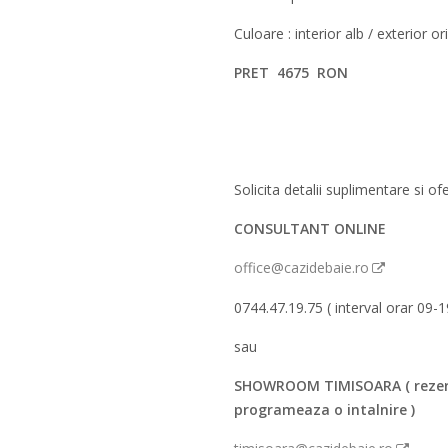
Culoare : interior alb / exterior o
PRET 4675 RON
Solicita detalii suplimentare si ofe
CONSULTANT ONLINE
office@cazidebaie.ro
0744.47.19.75 ( interval orar 09-1
sau
SHOWROOM TIMISOARA ( rezer
programeaza o intalnire )