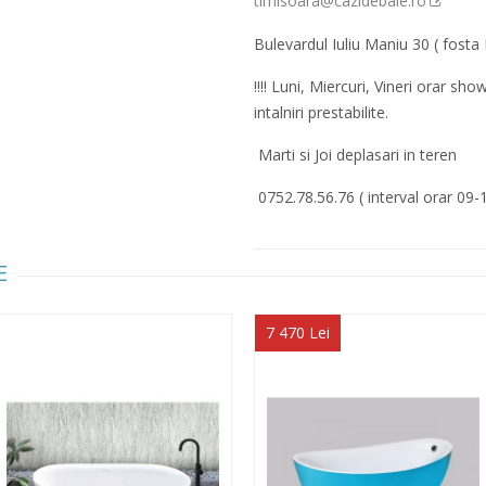
timisoara@cazidebaie.ro
Bulevardul Iuliu Maniu 30 ( fosta 
!!!! Luni, Miercuri, Vineri orar 
intalniri prestabilite.
Marti si Joi deplasari in teren
0752.78.56.76 ( interval orar 09-
E
7 470 Lei