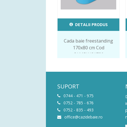
DETALII PRODUS
Cada baie freestanding
170x80 cm Cod
CAMBWC1780
SUPORT
0744 - 471 - 975
0752 - 785 - 676
0752 - 835 - 493
office@cazidebaie.ro