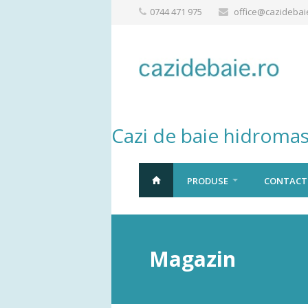
0744 471 975
office@cazidebai
Cazi de baie hidromas
PRODUSE
CONTACT
Magazin