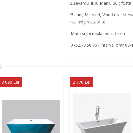
Bulevardul Iuliu Maniu 30 ( fosta 
!!!! Luni, Miercuri, Vineri orar 
intalniri prestabilite.
Marti si Joi deplasari in teren
0752.78.56.76 ( interval orar 09-
E
8 090 Lei
2 770 Lei