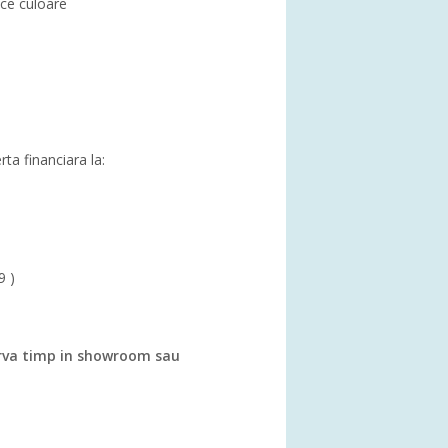
rice culoare
rta financiara la:
9 )
va timp in showroom sau