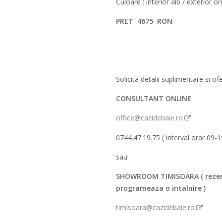
Culoare : interior alb / exterior o
PRET 4675 RON
Solicita detalii suplimentare si ofe
CONSULTANT ONLINE
office@cazidebaie.ro
0744.47.19.75 ( interval orar 09-1
sau
SHOWROOM TIMISOARA ( rezer
programeaza o intalnire )
timisoara@cazidebaie.ro