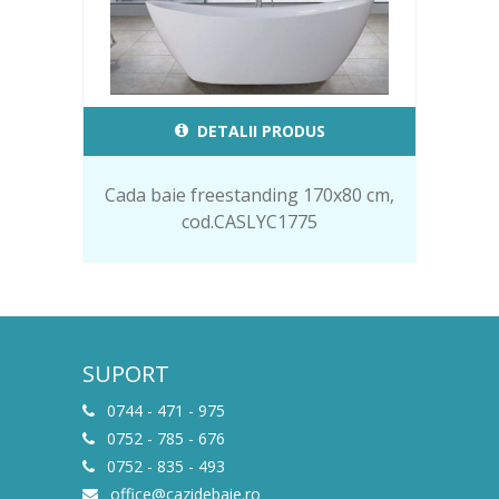
DETALII PRODUS
Cada baie freestanding 170x80 cm,
cod.CASLYC1775
SUPORT
0744 - 471 - 975
0752 - 785 - 676
0752 - 835 - 493
office@cazidebaie.ro