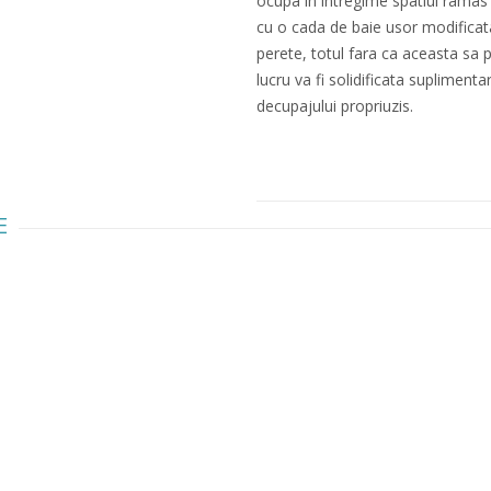
ocupa in intregime spatiul ramas 
cu o cada de baie usor modificata 
perete, totul fara ca aceasta sa p
lucru va fi solidificata suplimenta
decupajului propriuzis.
E