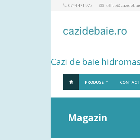
0744 471 975
office@cazidebai
Cazi de baie hidromas
PRODUSE
CONTACT
Magazin