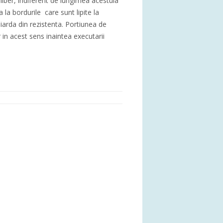
liber, indiferent de lungimea acestuia
la bordurile care sunt lipite la
iarda din rezistenta. Portiunea de
r in acest sens inaintea executarii