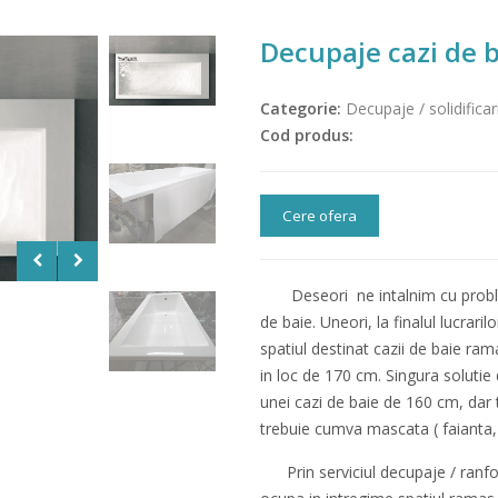
Decupaje cazi de 
Categorie:
Decupaje / solidificar
Cod produs:
Cere ofera
Deseori ne intalnim cu problem
de baie. Uneori, la finalul lucraril
spatiul destinat cazii de baie ra
in loc de 170 cm. Singura solutie 
unei cazi de baie de 160 cm, dar
trebuie cumva mascata ( faianta, r
Prin serviciul decupaje / ranfor