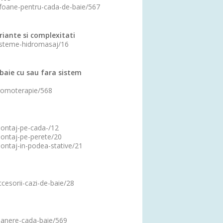
sifoane-pentru-cada-de-baie/567
riante si complexitati
sisteme-hidromasaj/16
baie cu sau fara sistem
cromoterapie/568
montaj-pe-cada-/12
montaj-pe-perete/20
montaj-in-podea-stative/21
ccesorii-cazi-de-baie/28
/manere-cada-baie/569