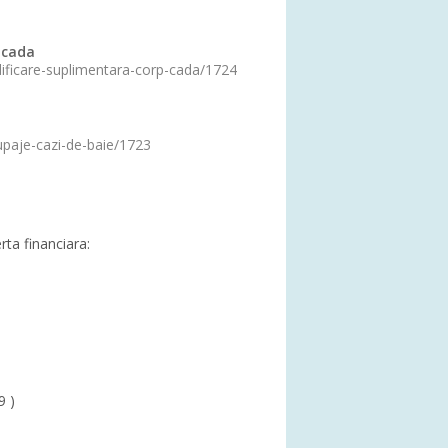
 cada
idificare-suplimentara-corp-cada/1724
upaje-cazi-de-baie/1723
erta financiara:
9 )