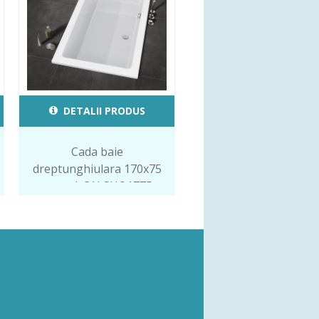
DETALII PRODUS
Cada baie
dreptunghiulara 170x75
cm cod. CALSHO1775