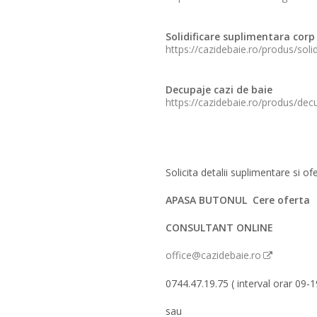
Solidificare suplimentara corp
https://cazidebaie.ro/produs/sol
Decupaje cazi de baie
https://cazidebaie.ro/produs/dec
Solicita detalii suplimentare si of
APASA BUTONUL Cere oferta
CONSULTANT ONLINE
office@cazidebaie.ro
0744.47.19.75 ( interval orar 09-1
sau