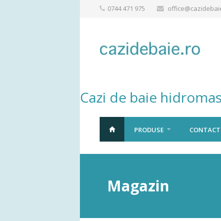
0744 471 975
office@cazidebai
Cazi de baie hidromas
PRODUSE
CONTACT
Magazin