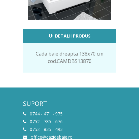
DETALII PRODUS
Cada baie dreapta 138x70 cm
cod.CAMDBS13870
SUPORT
0744 - 471 - 975
0752 - 785 - 676
0752 - 835 - 493
office@cazidebaie.ro