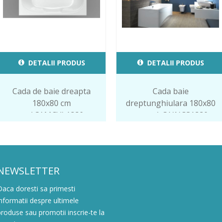
DETALII PRODUS
DETALII PRODUS
Cada de baie dreapta
Cada baie
180x80 cm
dreptunghiulara 180x80
cod.CAMCVL1880
cm cod. CAINCS1880
NEWSLETTER
Daca doresti sa primesti
informatii despre ultimele
produse sau promotii inscrie-te la