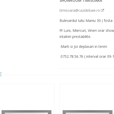
SHOWROOM TIMISOARA
timisoara@cazidebaie.ro
Bulevardul Iuliu Maniu 30 ( fosta 
!!!! Luni, Miercuri, Vineri orar 
intalniri prestabilite.
Marti si Joi deplasari in teren
0752.78.56.76 ( interval orar 09-
E