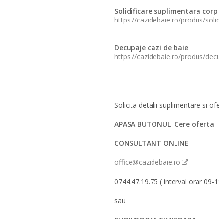
Solidificare suplimentara corp
https://cazidebaie.ro/produs/sol
Decupaje cazi de baie
https://cazidebaie.ro/produs/dec
Solicita detalii suplimentare si of
APASA BUTONUL Cere oferta
CONSULTANT ONLINE
office@cazidebaie.ro
0744.47.19.75 ( interval orar 09-1
sau