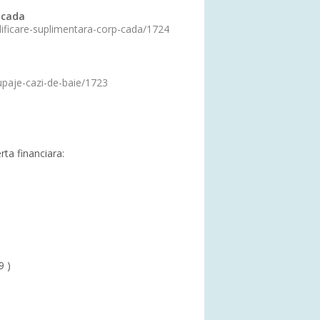
 cada
idificare-suplimentara-corp-cada/1724
upaje-cazi-de-baie/1723
erta financiara:
9 )