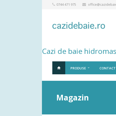
0744 471 975
office@cazidebai
Cazi de baie hidromas
PRODUSE
CONTACT
Magazin