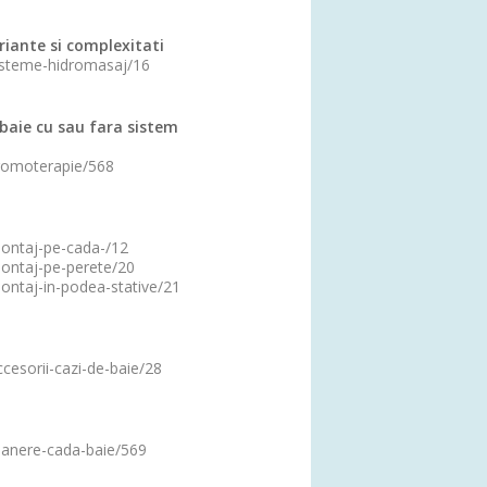
riante si complexitati
sisteme-hidromasaj/16
baie cu sau fara sistem
cromoterapie/568
montaj-pe-cada-/12
montaj-pe-perete/20
montaj-in-podea-stative/21
ccesorii-cazi-de-baie/28
/manere-cada-baie/569