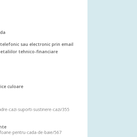
ada
telefonic sau electronic prin email
detaliilor tehnico-financiare
ice culoare
adre-cazi-suporti-sustinere-cazi/355
ante
sifoane-pentru-cada-de-baie/567