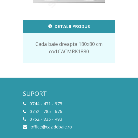
DETALII PRODUS
Cada baie dreapta 180x80 cm
cod.CACMRK1880
SUPORT
0744 - 471 - 975
0752 - 785 - 676
0752 - 835 - 493
office@cazidebaie.ro