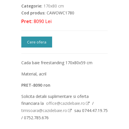
Categorie:
170x80 cm
Cod produs:
CAWOWC1780
Pret:
8090 Lei
Cere ofera
Cada baie freestanding 170x80x59 cm
Material, acril
PRET-8090 ron
Solicita detalii suplimentare si oferta
financiara la
office@cazidebaie.ro
/
timisoara@cazidebaie.ro
sau 0744.47.19.75
/ 0752.785.676