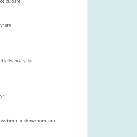
rice culoare
ivrare
rta financiara la:
9 )
va timp in showroom sau