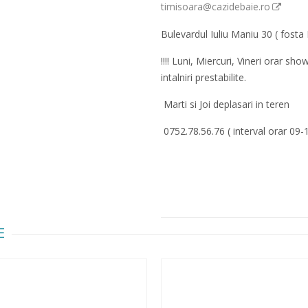
timisoara@cazidebaie.ro
Bulevardul Iuliu Maniu 30 ( fosta 
!!!! Luni, Miercuri, Vineri orar 
intalniri prestabilite.
Marti si Joi deplasari in teren
0752.78.56.76 ( interval orar 09-
E