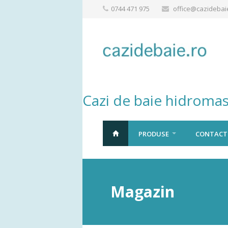
0744 471 975
office@cazidebai
Cazi de baie hidromas
PRODUSE
CONTACT
Magazin