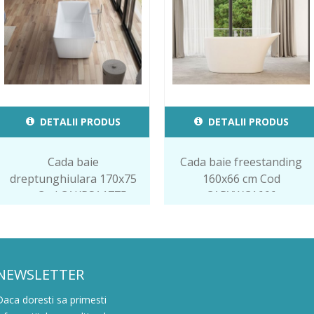
DETALII PRODUS
DETALII PRODUS
Cada baie
Cada baie freestanding
dreptunghiulara 170x75
160x66 cm Cod
cm Cod CAKRSA1775
CARYWC1666
NEWSLETTER
Daca doresti sa primesti