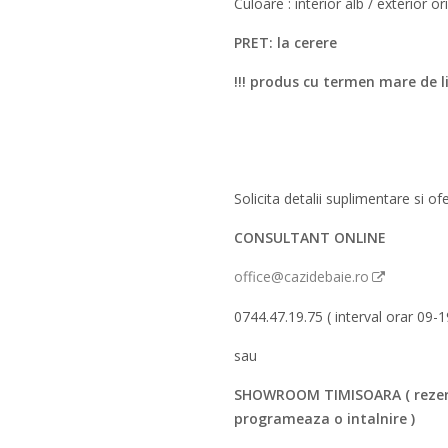
Culoare : interior alb / exterior o
PRET: la cerere
!!! produs cu termen mare de l
Solicita detalii suplimentare si ofe
CONSULTANT ONLINE
office@cazidebaie.ro
0744.47.19.75 ( interval orar 09-1
sau
SHOWROOM TIMISOARA ( rezer
programeaza o intalnire )