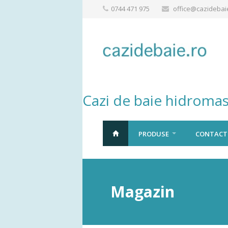
0744 471 975
office@cazidebai
Cazi de baie hidromas
PRODUSE
CONTACT
Magazin