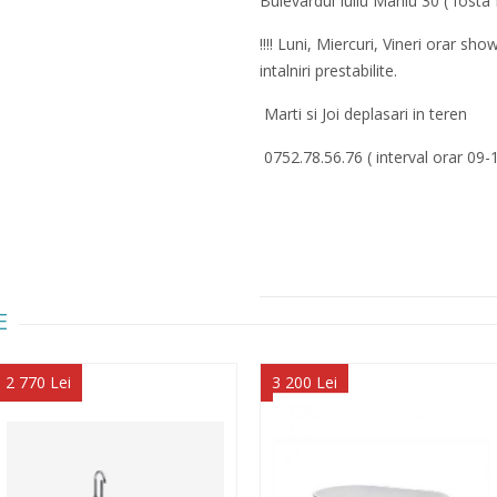
Bulevardul Iuliu Maniu 30 ( fosta 
!!!! Luni, Miercuri, Vineri orar 
intalniri prestabilite.
Marti si Joi deplasari in teren
0752.78.56.76 ( interval orar 09-
E
2 770 Lei
3 200 Lei