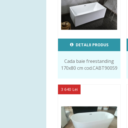
DETALII PRODUS
Cada baie freestanding
170x80 cm cod.CABT90059
3 640 Lei