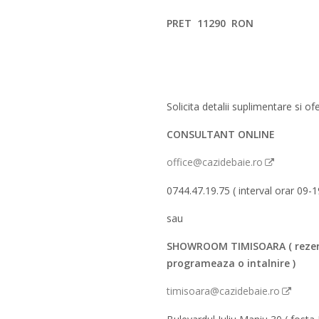
PRET 11290 RON
Solicita detalii suplimentare si ofe
CONSULTANT ONLINE
office@cazidebaie.ro
0744.47.19.75 ( interval orar 09-1
sau
SHOWROOM TIMISOARA ( rezer
programeaza o intalnire )
timisoara@cazidebaie.ro