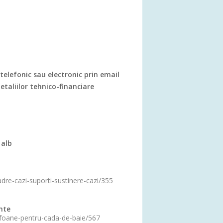
telefonic sau electronic prin email
detaliilor tehnico-financiare
 alb
adre-cazi-suporti-sustinere-cazi/355
ante
sifoane-pentru-cada-de-baie/567