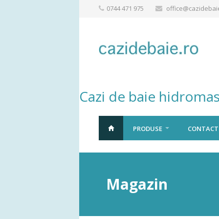
0744 471 975
office@cazidebai
Cazi de baie hidromas
PRODUSE
CONTACT
Magazin