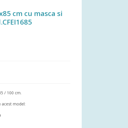
0x85 cm cu masca si
d.CFEI1685
85 / 100 cm.
u acest model:
a