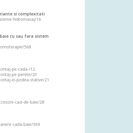
riante si complexitati
sisteme-hidromasaj/16
baie cu sau fara sistem
cromoterapie/568
montaj-pe-cada-/12
montaj-pe-perete/20
montaj-in-podea-stative/21
ccesorii-cazi-de-baie/28
/manere-cada-baie/569