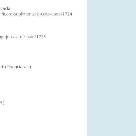
 cada
idificare-suplimentara-corp-cada/1724
upaje-cazi-de-baie/1723
erta financiara la
9 )