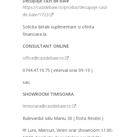
Decupaje cazi de baie
https://cazidebaie.ro/produs/decupaje-cazi-
de-baie/1723
Solicita detalii suplimentare si oferta
financiara la
CONSULTANT ONLINE
office@cazidebaie.ro
0744.47.19.75 ( interval orar 09-19 )
sau
SHOWROOM TIMISOARA
timisoara@cazidebaie.ro
Bulevardul Iuliu Maniu 30 ( fosta Resitei )
!!!! Luni, Miercuri, Vineri orar showroom 11.00-