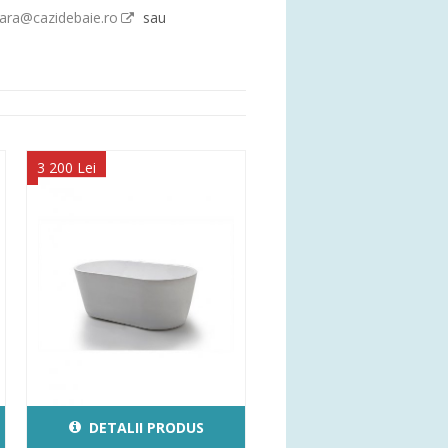
oara@cazidebaie.ro
sau
3 200 Lei
DETALII PRODUS