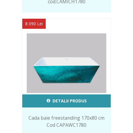
cod.CAMICH1780
8 090 Lei
DETALII PRODUS
Cada baie freestanding 170x80 cm
Cod CAPAWC1780