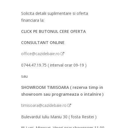
Solicita detalii suplimentare si oferta
financiara la:
CLICK PE BUTONUL CERE OFERTA
CONSULTANT ONLINE
office@cazidebaie.ro
0744.47.19.75 ( interval orar 09-19 )
sau
SHOWROOM TIMISOARA ( rezerva timp in
showroom sau programeaza o intalnire )
timisoara@cazidebaie.ro
Bulevardul Iuliu Maniu 30 ( fosta Resitei )
!!!! Luni, Miercuri, Vineri orar showroom 11.00-