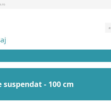
e.ro
aj
e suspendat - 100 cm