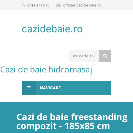
0744 471 975
office@cazidebaie.ro
Cazi de baie hidromasaj
NAVIGARE
Cazi de baie freestanding
compozit - 185x85 cm