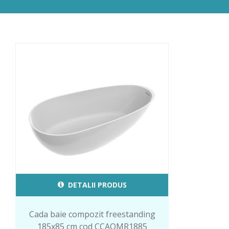
DETALII PRODUS
Cada baie compozit freestanding
185x85 cm cod CCAOMR1885