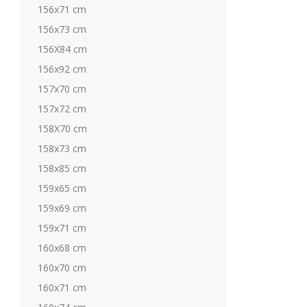
156x71 cm
156x73 cm
156X84 cm
156x92 cm
157x70 cm
157x72 cm
158X70 cm
158x73 cm
158x85 cm
159x65 cm
159x69 cm
159x71 cm
160x68 cm
160x70 cm
160x71 cm