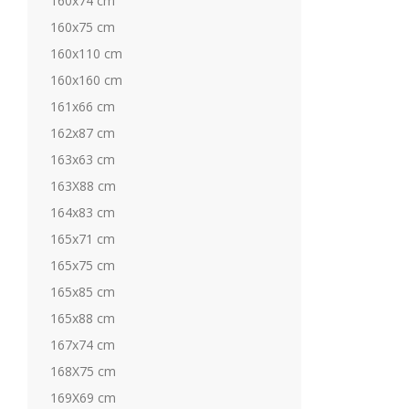
160x74 cm
160x75 cm
160x110 cm
160x160 cm
161x66 cm
162x87 cm
163x63 cm
163X88 cm
164x83 cm
165x71 cm
165x75 cm
165x85 cm
165x88 cm
167x74 cm
168X75 cm
169X69 cm