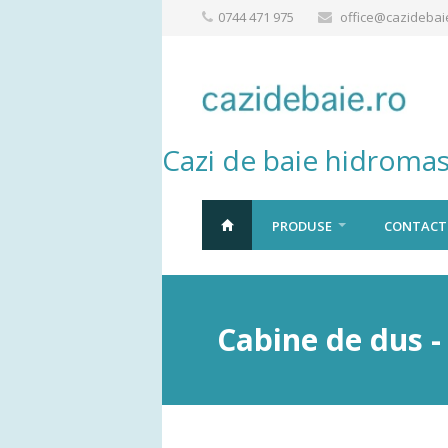
0744 471 975
office@cazidebai
Cazi de baie hidromas
PRODUSE
CONTACT
Cabine de dus -