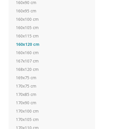
160x90 cm
160x95 cm
160x100 cm
160x105 cm
160x115 cm
160x120 cm
160x160 cm
167x107 cm
168x120 cm
169x75 cm
170x75 cm
170x85 cm
170x90 cm
170x100 cm
170x105 cm
170x110 cm