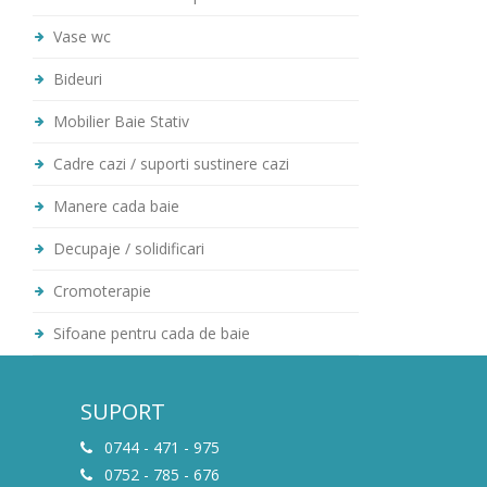
Vase wc
Bideuri
Mobilier Baie Stativ
Cadre cazi / suporti sustinere cazi
Manere cada baie
Decupaje / solidificari
Cromoterapie
Sifoane pentru cada de baie
SUPORT
0744 - 471 - 975
0752 - 785 - 676