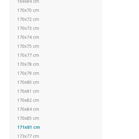
169x84 cm
170x70 cm
170x72 cm
170x73 cm
170x74 cm
170x75 cm
170x77 cm
170x78 cm
170x79 cm
170x80 cm
170x81 cm
170x82 cm
170x84 cm
170x85 cm
171x81 cm
173x77 cm