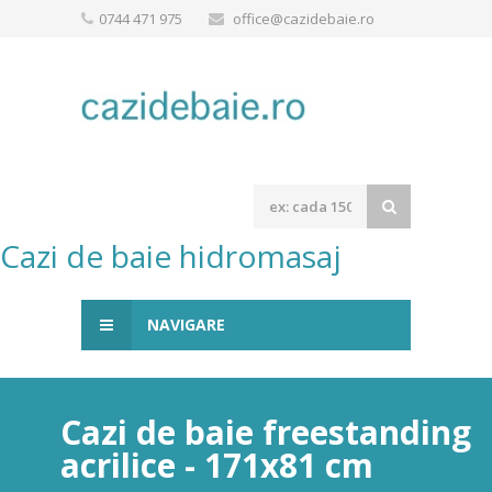
0744 471 975
office@cazidebaie.ro
Cazi de baie hidromasaj
NAVIGARE
Cazi de baie freestanding
acrilice - 171x81 cm