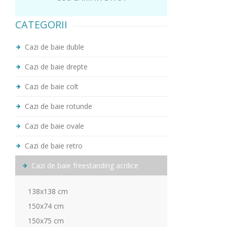
CATEGORII
Cazi de baie duble
Cazi de baie drepte
Cazi de baie colt
Cazi de baie rotunde
Cazi de baie ovale
Cazi de baie retro
Cazi de baie freestanding acrilice
138x138 cm
150x74 cm
150x75 cm