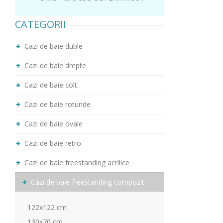
CATEGORII
Cazi de baie duble
Cazi de baie drepte
Cazi de baie colt
Cazi de baie rotunde
Cazi de baie ovale
Cazi de baie retro
Cazi de baie freestanding acrilice
Cazi de baie freestanding compozit
122x122 cm
130x70 cm