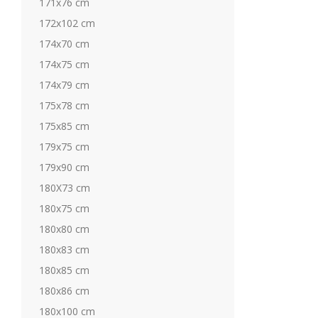
171x76 cm
172x102 cm
174x70 cm
174x75 cm
174x79 cm
175x78 cm
175x85 cm
179x75 cm
179x90 cm
180X73 cm
180x75 cm
180x80 cm
180x83 cm
180x85 cm
180x86 cm
180x100 cm