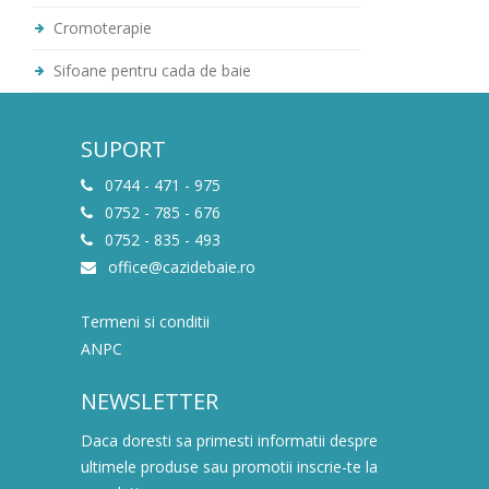
Cromoterapie
Sifoane pentru cada de baie
SUPORT
0744 - 471 - 975
0752 - 785 - 676
0752 - 835 - 493
office@cazidebaie.ro
Termeni si conditii
ANPC
NEWSLETTER
Daca doresti sa primesti informatii despre
ultimele produse sau promotii inscrie-te la