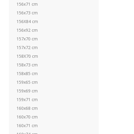
156x71 cm
156x73 cm
156X84 cm
156x92 cm
157x70 cm
157x72 cm
158X70 cm
158x73 cm
158x85 cm
159x65 cm
159x69 cm
159x71 cm
160x68 cm
160x70 cm
160x71 cm