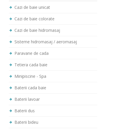
Cazi de baie unicat
Cazi de baie colorate
Cazi de baie hidromasaj
Sisteme hidromasaj / aeromasaj
Paravane de cada
Tetiera cada baie
Minipiscine - Spa
Baterii cada baie
Baterii lavoar
Baterii dus
Baterii bideu