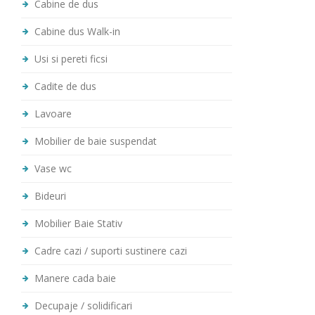
Cabine de dus
Cabine dus Walk-in
Usi si pereti ficsi
Cadite de dus
Lavoare
Mobilier de baie suspendat
Vase wc
Bideuri
Mobilier Baie Stativ
Cadre cazi / suporti sustinere cazi
Manere cada baie
Decupaje / solidificari