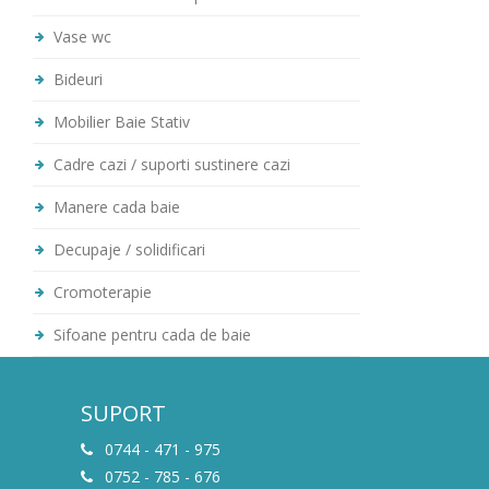
Vase wc
Bideuri
Mobilier Baie Stativ
Cadre cazi / suporti sustinere cazi
Manere cada baie
Decupaje / solidificari
Cromoterapie
Sifoane pentru cada de baie
SUPORT
0744 - 471 - 975
0752 - 785 - 676