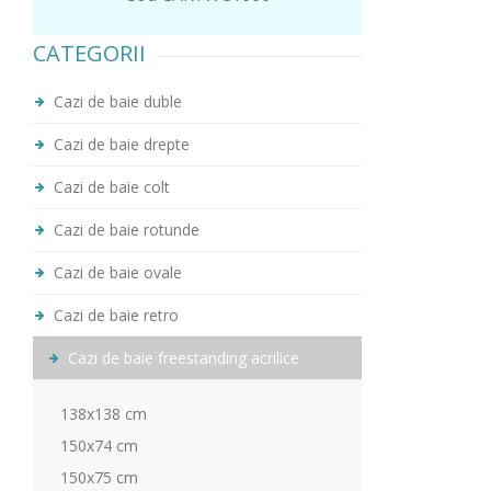
CATEGORII
Cazi de baie duble
Cazi de baie drepte
Cazi de baie colt
Cazi de baie rotunde
Cazi de baie ovale
Cazi de baie retro
Cazi de baie freestanding acrilice
138x138 cm
150x74 cm
150x75 cm