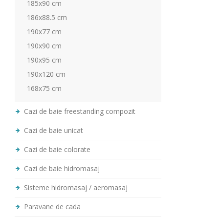
185x90 cm
186x88.5 cm
190x77 cm
190x90 cm
190x95 cm
190x120 cm
168x75 cm
Cazi de baie freestanding compozit
Cazi de baie unicat
Cazi de baie colorate
Cazi de baie hidromasaj
Sisteme hidromasaj / aeromasaj
Paravane de cada