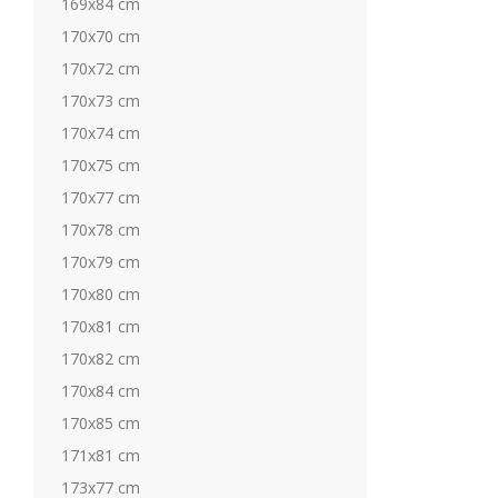
169x84 cm
170x70 cm
170x72 cm
170x73 cm
170x74 cm
170x75 cm
170x77 cm
170x78 cm
170x79 cm
170x80 cm
170x81 cm
170x82 cm
170x84 cm
170x85 cm
171x81 cm
173x77 cm