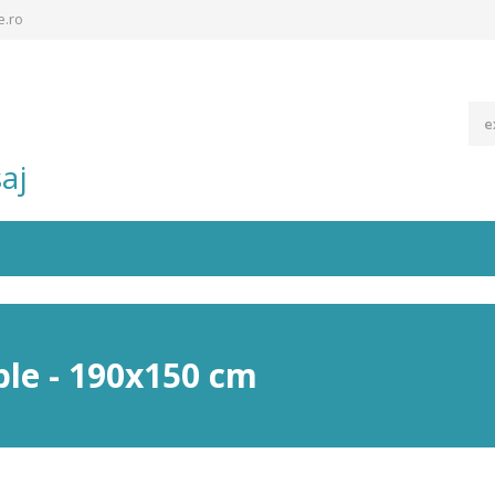
e.ro
aj
ble - 190x150 cm