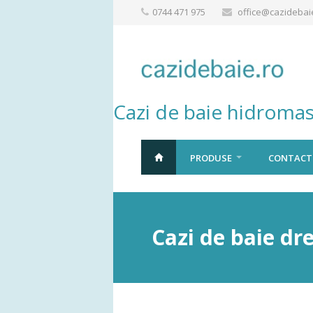
0744 471 975
office@cazidebai
Cazi de baie hidromas
PRODUSE
CONTACT
Cazi de baie dr