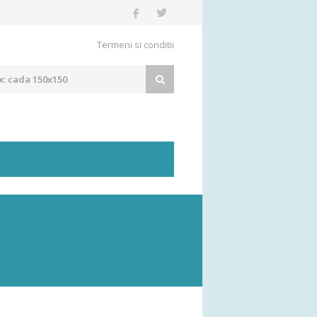
Termeni si conditii