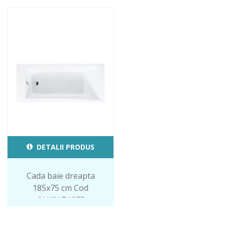
DETALII PRODUS
Cada baie dreapta
185x75 cm Cod
CAKSAT1875