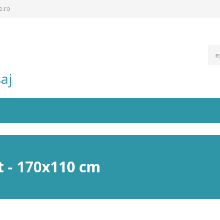
e.ro
aj
lt - 170x110 cm