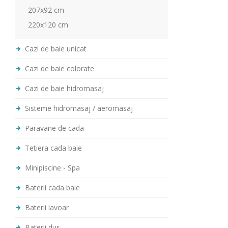
207x92 cm
220x120 cm
Cazi de baie unicat
Cazi de baie colorate
Cazi de baie hidromasaj
Sisteme hidromasaj / aeromasaj
Paravane de cada
Tetiera cada baie
Minipiscine - Spa
Baterii cada baie
Baterii lavoar
Baterii dus