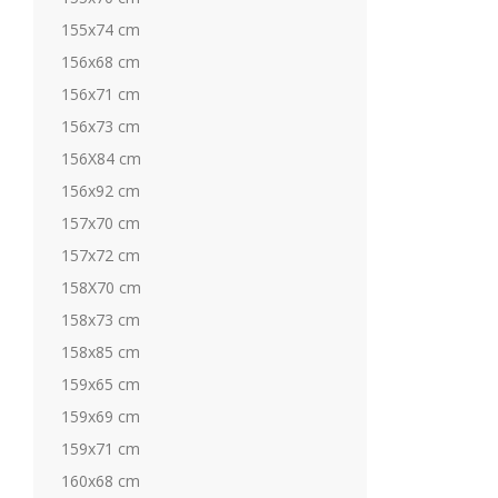
155x74 cm
156x68 cm
156x71 cm
156x73 cm
156X84 cm
156x92 cm
157x70 cm
157x72 cm
158X70 cm
158x73 cm
158x85 cm
159x65 cm
159x69 cm
159x71 cm
160x68 cm