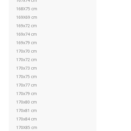
167x74 cm
168X75 cm
169X69 cm
169x72 cm
169x74 cm
169x79 cm
170x70 cm
170x72 cm
170x73 cm
170x75 cm
170x77 cm
170x79 cm
170x80 cm
170x81 cm
170x84 cm
170X85 cm