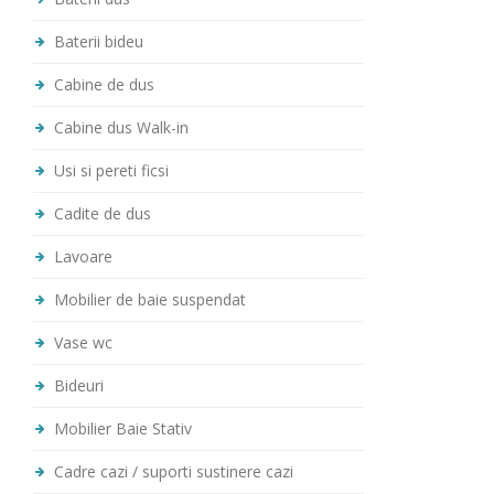
Baterii bideu
Cabine de dus
Cabine dus Walk-in
Usi si pereti ficsi
Cadite de dus
Lavoare
Mobilier de baie suspendat
Vase wc
Bideuri
Mobilier Baie Stativ
Cadre cazi / suporti sustinere cazi