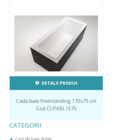
DETALII PRODUS
Cada baie freestanding 170x75 cm
Cod CCPABL1575
CATEGORII
Cazi de baie duble