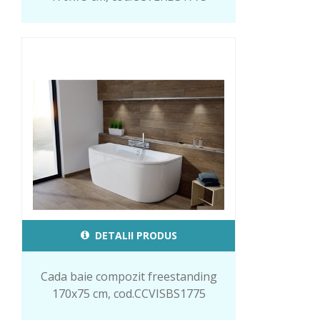
DETALII PRODUS
Cada baie compozit freestanding
170x75 cm, cod.CCVISBS1775