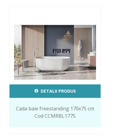
DETALII PRODUS
Cada baie freestanding 170x75 cm
Cod CCMRBL1775