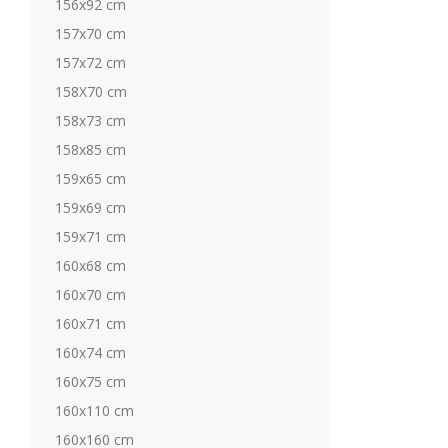
156x92 cm
157x70 cm
157x72 cm
158X70 cm
158x73 cm
158x85 cm
159x65 cm
159x69 cm
159x71 cm
160x68 cm
160x70 cm
160x71 cm
160x74 cm
160x75 cm
160x110 cm
160x160 cm