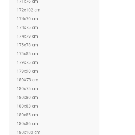
171x76 cm
172x102 cm
174x70 cm
174x75 cm
174x79 cm
175x78 cm
175x85 cm
179x75 cm
179x90 cm
180X73 cm
180x75 cm
180x80 cm
180x83 cm
180x85 cm
180x86 cm
180x100 cm