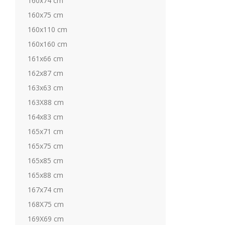
160x74 cm
160x75 cm
160x110 cm
160x160 cm
161x66 cm
162x87 cm
163x63 cm
163X88 cm
164x83 cm
165x71 cm
165x75 cm
165x85 cm
165x88 cm
167x74 cm
168X75 cm
169X69 cm