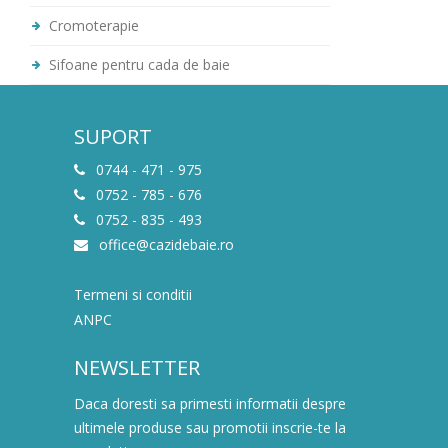
Cromoterapie
Sifoane pentru cada de baie
SUPORT
0744 - 471 - 975
0752 - 785 - 676
0752 - 835 - 493
office@cazidebaie.ro
Termeni si conditii
ANPC
NEWSLETTER
Daca doresti sa primesti informatii despre
ultimele produse sau promotii inscrie-te la