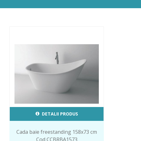
DETALII PRODUS
Cada baie freestanding 158x73 cm
Cod CCBRBA1573