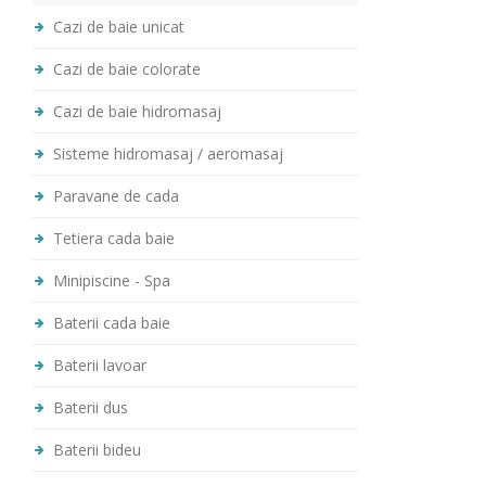
Cazi de baie unicat
Cazi de baie colorate
Cazi de baie hidromasaj
Sisteme hidromasaj / aeromasaj
Paravane de cada
Tetiera cada baie
Minipiscine - Spa
Baterii cada baie
Baterii lavoar
Baterii dus
Baterii bideu