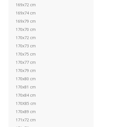
169x72 cm
169x74 cm
169x79 cm
170x70 cm
170x72 cm
170x73 cm
170x75 cm
170x77 cm
170x79 cm
170x80 cm
170x81 cm
170x84 cm
170X85 cm
170x89 cm
171x72 cm