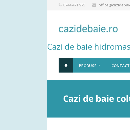
0744 471 975
office@cazidebai
Cazi de baie hidromas
PRODUSE
CONTACT
Cazi de baie co