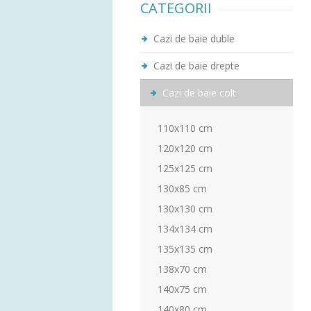
CATEGORII
Cazi de baie duble
Cazi de baie drepte
Cazi de baie colt
110x110 cm
120x120 cm
125x125 cm
130x85 cm
130x130 cm
134x134 cm
135x135 cm
138x70 cm
140x75 cm
140x80 cm