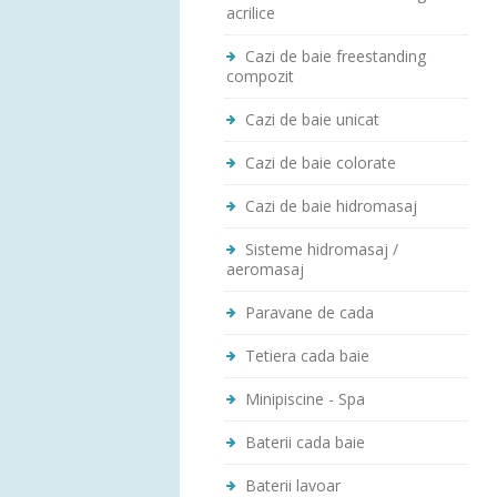
acrilice
Cazi de baie freestanding
compozit
Cazi de baie unicat
Cazi de baie colorate
Cazi de baie hidromasaj
Sisteme hidromasaj /
aeromasaj
Paravane de cada
Tetiera cada baie
Minipiscine - Spa
Baterii cada baie
Baterii lavoar