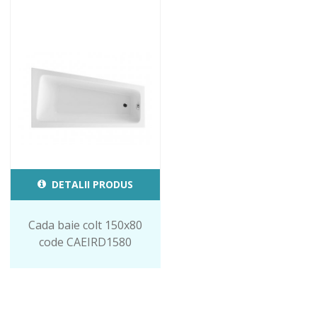
DETALII PRODUS
Cada baie colt 150x80
code CAEIRD1580