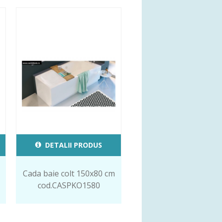
DETALII PRODUS
Cada baie colt 150x80 cm
cod.CASPKO1580