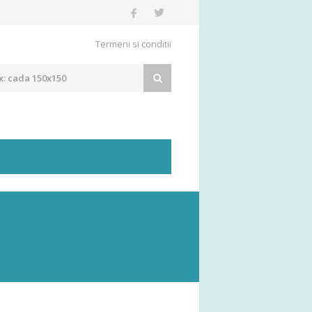
Termeni si conditii