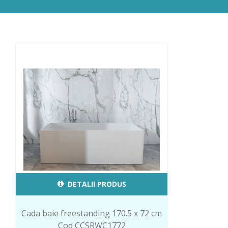
DETALII PRODUS
Cada baie freestanding 170.5 x 72 cm
Cod CCSRWC1772