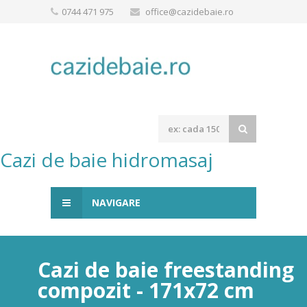
0744 471 975
office@cazidebaie.ro
Cazi de baie hidromasaj
NAVIGARE
Cazi de baie freestanding
compozit - 171x72 cm