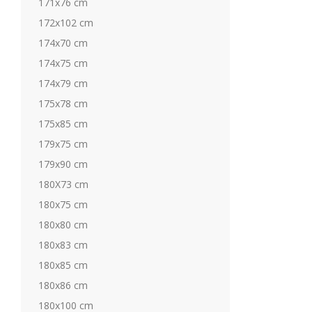
171x76 cm
172x102 cm
174x70 cm
174x75 cm
174x79 cm
175x78 cm
175x85 cm
179x75 cm
179x90 cm
180X73 cm
180x75 cm
180x80 cm
180x83 cm
180x85 cm
180x86 cm
180x100 cm