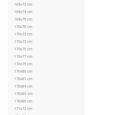
169x72 cm
169x74 cm
169x79 cm
170x70 cm
170x72 cm
170x73 cm
170x75 cm
170x77 cm
170x79 cm
170x80 cm
170x81 cm
170x84 cm
170X85 cm
170x89 cm
171x72 cm