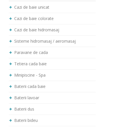
Cazi de baie unicat
Cazi de baie colorate
Cazi de baie hidromasaj
Sisteme hidromasaj / aeromasaj
Paravane de cada
Tetiera cada baie
Minipiscine - Spa
Baterii cada baie
Baterii lavoar
Baterii dus
Baterii bideu