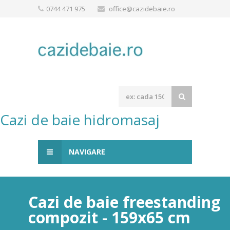
0744 471 975
office@cazidebaie.ro
Cazi de baie hidromasaj
NAVIGARE
Cazi de baie freestanding
compozit - 159x65 cm