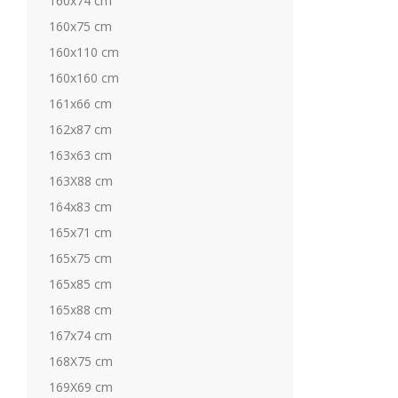
160x74 cm
160x75 cm
160x110 cm
160x160 cm
161x66 cm
162x87 cm
163x63 cm
163X88 cm
164x83 cm
165x71 cm
165x75 cm
165x85 cm
165x88 cm
167x74 cm
168X75 cm
169X69 cm