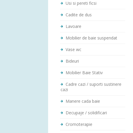
Usi si pereti ficsi
Cadite de dus
Lavoare
Mobilier de baie suspendat
Vase wc
Bideuri
Mobilier Baie Stativ
Cadre cazi / suporti sustinere
cazi
Manere cada baie
Decupaje / solidificari
Cromoterapie