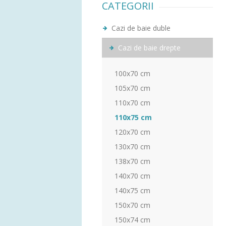
CATEGORII
Cazi de baie duble
Cazi de baie drepte
100x70 cm
105x70 cm
110x70 cm
110x75 cm
120x70 cm
130x70 cm
138x70 cm
140x70 cm
140x75 cm
150x70 cm
150x74 cm