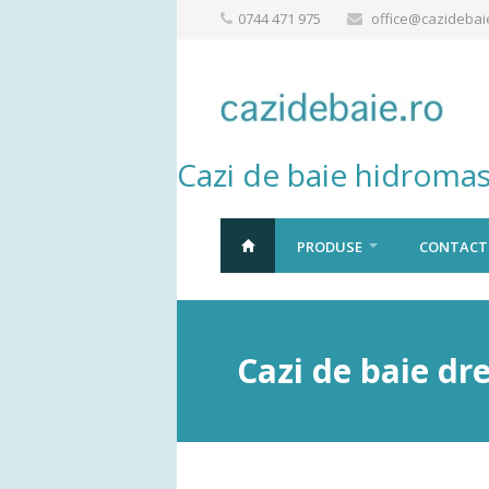
0744 471 975
office@cazidebai
Cazi de baie hidromas
PRODUSE
CONTACT
Cazi de baie dr