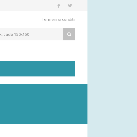
Termeni si conditii