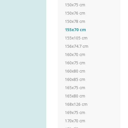
150x75 cm
150x76 cm
150x78 cm
155x70 cm
155x105 cm
156x74.7 cm
160x70 cm
160x75 cm
160x80 cm
160x85 cm
165x75 cm
165x80 cm
168x126 cm
169x75 cm
170x70 cm