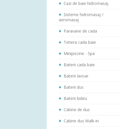
Cazi de baie hidromasaj
Sisteme hidromasaj /
aeromasaj
Paravane de cada
Tetiera cada baie
Minipiscine - Spa
Baterii cada baie
Baterii lavoar
Baterii dus
Baterii bideu
Cabine de dus
Cabine dus Walk-in