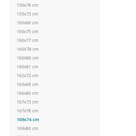
150x78 cm
155x73 cm
160x66 cm
160x75 cm
160x77 cm
160X78 cm
160X80 cm
160x81 cm
162x72 cm
163x68 cm
166x80 cm
167x73 cm
167x78 cm
169x74 cm
169x80 cm