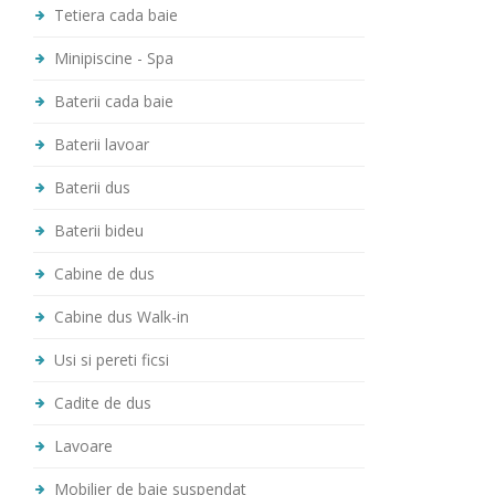
Tetiera cada baie
Minipiscine - Spa
Baterii cada baie
Baterii lavoar
Baterii dus
Baterii bideu
Cabine de dus
Cabine dus Walk-in
Usi si pereti ficsi
Cadite de dus
Lavoare
Mobilier de baie suspendat