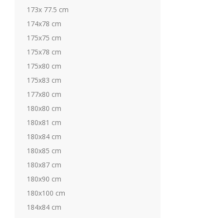
173x 77.5 cm
174x78 cm
175x75 cm
175x78 cm
175x80 cm
175x83 cm
177x80 cm
180x80 cm
180x81 cm
180x84 cm
180x85 cm
180x87 cm
180x90 cm
180x100 cm
184x84 cm