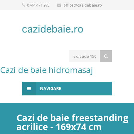
0744 471 975
office@cazidebaie.ro
Cazi de baie hidromasaj
NAVIGARE
Cazi de baie freestanding
acrilice - 169x74 cm