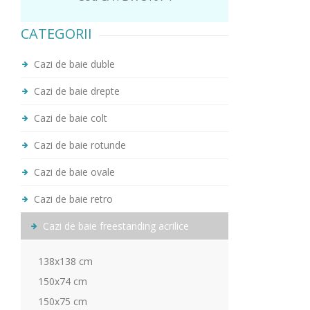
CATEGORII
Cazi de baie duble
Cazi de baie drepte
Cazi de baie colt
Cazi de baie rotunde
Cazi de baie ovale
Cazi de baie retro
Cazi de baie freestanding acrilice
138x138 cm
150x74 cm
150x75 cm