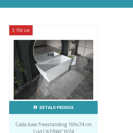
5 750 Lei
DETALII PRODUS
Cada baie freestanding 169x74 cm
Cod CATBWC1674