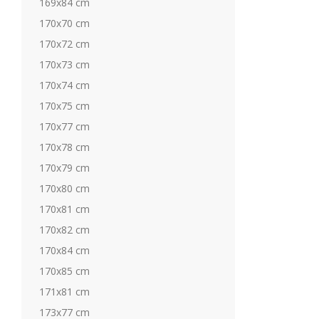
169x84 cm
170x70 cm
170x72 cm
170x73 cm
170x74 cm
170x75 cm
170x77 cm
170x78 cm
170x79 cm
170x80 cm
170x81 cm
170x82 cm
170x84 cm
170x85 cm
171x81 cm
173x77 cm