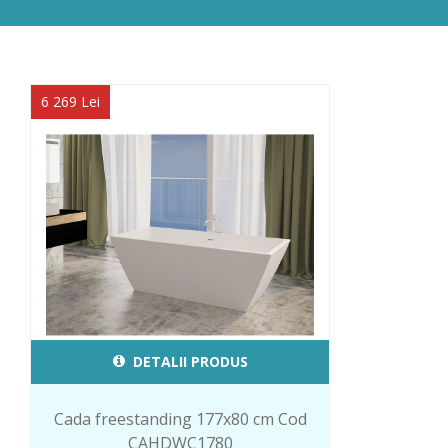
6 269 Lei
DETALII PRODUS
Cada freestanding 177x80 cm Cod
CAHDWC1780