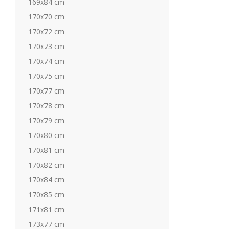
169x84 cm
170x70 cm
170x72 cm
170x73 cm
170x74 cm
170x75 cm
170x77 cm
170x78 cm
170x79 cm
170x80 cm
170x81 cm
170x82 cm
170x84 cm
170x85 cm
171x81 cm
173x77 cm