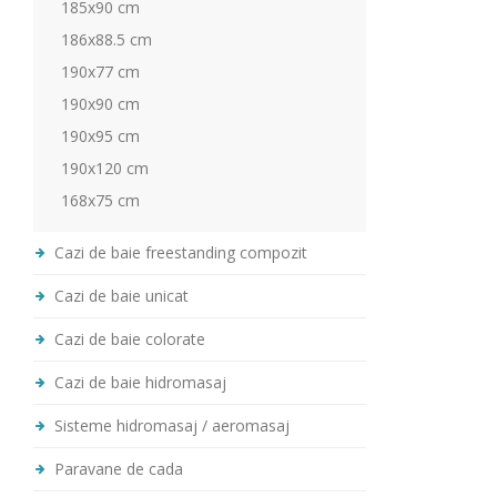
185x90 cm
186x88.5 cm
190x77 cm
190x90 cm
190x95 cm
190x120 cm
168x75 cm
Cazi de baie freestanding compozit
Cazi de baie unicat
Cazi de baie colorate
Cazi de baie hidromasaj
Sisteme hidromasaj / aeromasaj
Paravane de cada