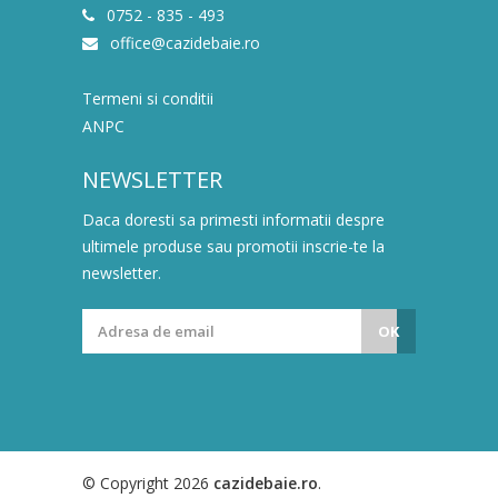
0752 - 835 - 493
office@cazidebaie.ro
Termeni si conditii
ANPC
NEWSLETTER
Daca doresti sa primesti informatii despre
ultimele produse sau promotii inscrie-te la
newsletter.
OK
© Copyright 2026
cazidebaie.ro
.