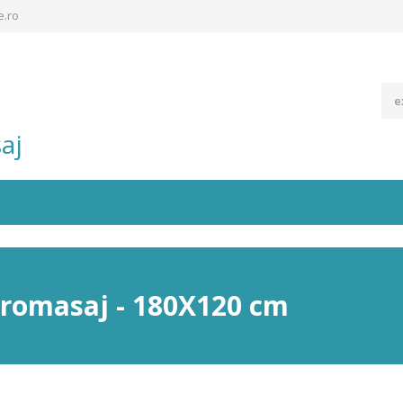
e.ro
aj
dromasaj - 180X120 cm