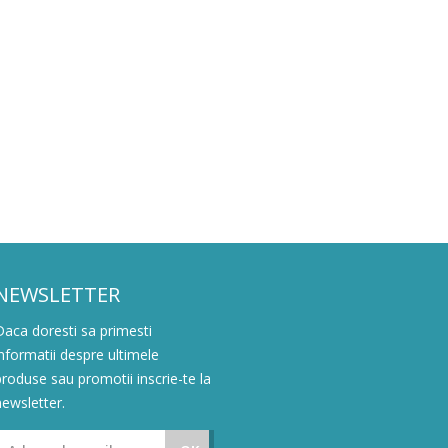
NEWSLETTER
Daca doresti sa primesti
informatii despre ultimele
produse sau promotii inscrie-te la
newsletter.