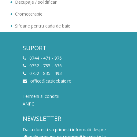
Decupaje / solidificari
Cromoterapie
Sifoane pentru cada de baie
SUPORT
0744 - 471 - 975
0752 - 785 - 676
0752 - 835 - 493
office@cazidebaie.ro
Termeni si conditii
ANPC
NEWSLETTER
Daca doresti sa primesti informatii despre
ultimele produse sau promotii inscrie-te la