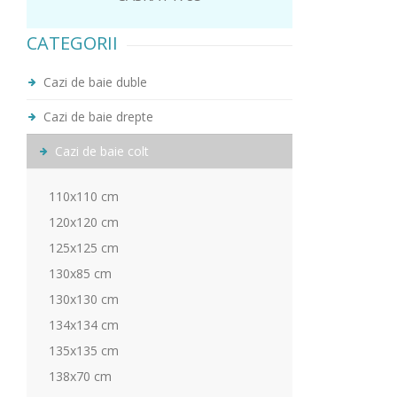
CATEGORII
Cazi de baie duble
Cazi de baie drepte
Cazi de baie colt
110x110 cm
120x120 cm
125x125 cm
130x85 cm
130x130 cm
134x134 cm
135x135 cm
138x70 cm