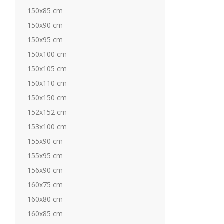
150x85 cm
150x90 cm
150x95 cm
150x100 cm
150x105 cm
150x110 cm
150x150 cm
152x152 cm
153x100 cm
155x90 cm
155x95 cm
156x90 cm
160x75 cm
160x80 cm
160x85 cm