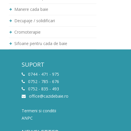
Manere cada baie
Decupaje / solidificari
Cromoterapie
Sifoane pentru cada de baie
SUPORT
0744 - 471 - 975
0752 - 785 - 676
0752 - 835 - 493
office@cazidebaie.ro
Termeni si conditii
ANPC