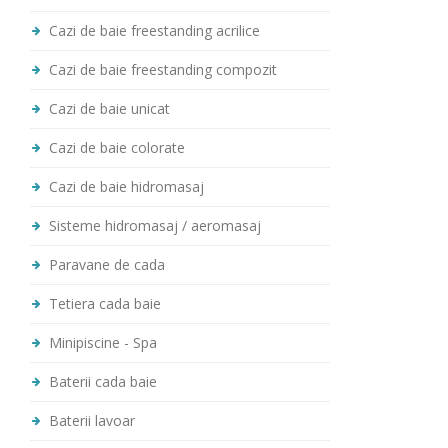
Cazi de baie freestanding acrilice
Cazi de baie freestanding compozit
Cazi de baie unicat
Cazi de baie colorate
Cazi de baie hidromasaj
Sisteme hidromasaj / aeromasaj
Paravane de cada
Tetiera cada baie
Minipiscine - Spa
Baterii cada baie
Baterii lavoar